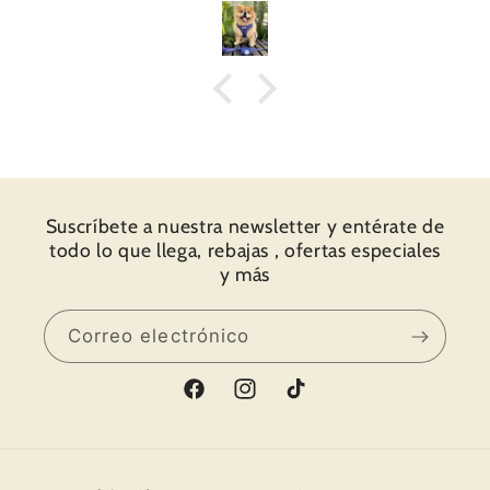
pequeños detalles. Al abrir, una tarjeta y por
detrás un mensaje escrito a mano, que
ilusión, de verdad, se habían tornado la
molestia de escribir a mano y personalizarlo.
Acto seguido me puse en Instagram y la web,
y “voilà” primera compra hecha, un arnés
ajustable, con la correa y la bolsita a
conjunto. Recibí el paquete súper súper
rápido. Una fiesta abrir el paquete y
Suscríbete a nuestra newsletter y entérate de
descubrir todos los detalles y todo el amor
todo lo que llega, rebajas , ofertas especiales
que ponen en su trabajo. Os muestro fotos.
y más
Muchas gracias por todo y hasta pronto.
Correo electrónico
Facebook
Instagram
TikTok