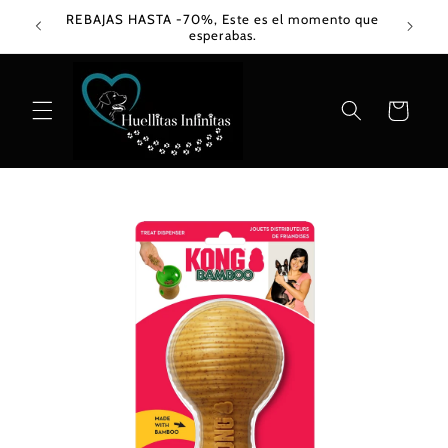
Ir
REBAJAS HASTA -70%, Este es el momento que
directamente
esperabas.
al contenido
Carrito
Ir
directamente
a la
información
del producto