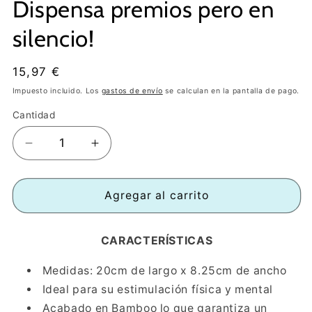
Dispensa premios pero en
silencio!
Precio
15,97 €
habitual
Impuesto incluido. Los
gastos de envío
se calculan en la pantalla de pago.
Cantidad
Reducir
Aumentar
cantidad
cantidad
para
para
KONG
KONG
Agregar al carrito
Escondepremios
Escondepremios
BAMBOO
BAMBOO
CARACTERÍSTICAS
FEEDER
FEEDER
-
-
Medidas: 20cm de largo x 8.25cm de ancho
¡
¡
Dispensa
Dispensa
Ideal para su estimulación física y mental
premios
premios
Acabado en Bamboo lo que garantiza un