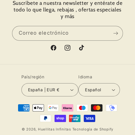
Suscríbete a nuestra newsletter y entérate de
dos los detalles y todo el amor
todo lo que llega, rebajas , ofertas especiales
 su trabajo. Os muestro fotos.
y más
ias por todo y hasta pronto.
Correo electrónico
Facebook
Instagram
TikTok
País/región
Idioma
España | EUR €
Español
Formas
de
pago
© 2026,
Huellitas Infinitas
Tecnología de Shopify