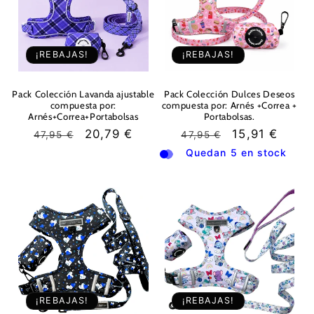
i
ó
¡REBAJAS!
¡REBAJAS!
n
:
Pack Colección Lavanda ajustable
Pack Colección Dulces Deseos
compuesta por:
compuesta por: Arnés +Correa +
Arnés+Correa+Portabolsas
Portabolsas.
Precio
Precio
20,79 €
Precio
Precio
15,91 €
47,95 €
47,95 €
habitual
de
habitual
de
Quedan 5 en stock
oferta
oferta
¡REBAJAS!
¡REBAJAS!