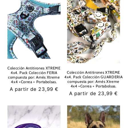
Colección Antitirones XTREME
Colección Antitirones XTREME
4x4. Pack Colección FERIA
4x4. Pack Colección GUARDERIA
compuesta por: Arnés Xtreme
compuesta por: Arnés Xtreme
4x4 +Correa + Portabolsas.
4x4 +Correa + Portabolsas.
Precio
A partir de 23,99 €
Precio
A partir de 23,99 €
habitual
habitual