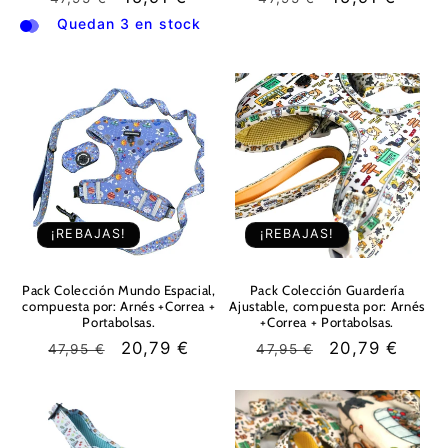
habitual
de
habitual
de
Quedan 3 en stock
oferta
oferta
¡REBAJAS!
¡REBAJAS!
Pack Colección Mundo Espacial,
Pack Colección Guardería
compuesta por: Arnés +Correa +
Ajustable, compuesta por: Arnés
Portabolsas.
+Correa + Portabolsas.
Precio
Precio
20,79 €
Precio
Precio
20,79 €
47,95 €
47,95 €
habitual
de
habitual
de
oferta
oferta