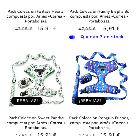
Pack Colección Fantasy Hearts,
Pack Colección Funny Elephants
compuesta por: Arnés +Correa +
compuesta por: Arnés +Correa +
Portabolsas.
Portabolsas.
Precio
Precio
15,91 €
Precio
Precio
15,91 €
47,95 €
47,95 €
habitual
de
habitual
de
Quedan 7 en stock
oferta
oferta
¡REBAJAS!
¡REBAJAS!
Pack Colección Sweet Pandas
Pack Colección Penguin Friends,
compuesta por: Arnés +Correa +
compuesta por: Arnés +Correa +
Portabolsas.
Portabolsas.
Precio
Precio
15,91 €
Precio
Precio
15,91 €
47,95 €
47,95 €