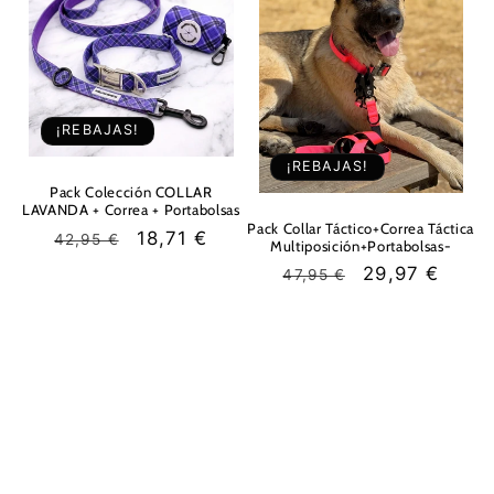
¡REBAJAS!
¡REBAJAS!
Pack Colección COLLAR
LAVANDA + Correa + Portabolsas
Pack Collar Táctico+Correa Táctica
Precio
Precio
18,71 €
42,95 €
Multiposición+Portabolsas-
habitual
de
Precio
Precio
29,97 €
47,95 €
oferta
habitual
de
oferta