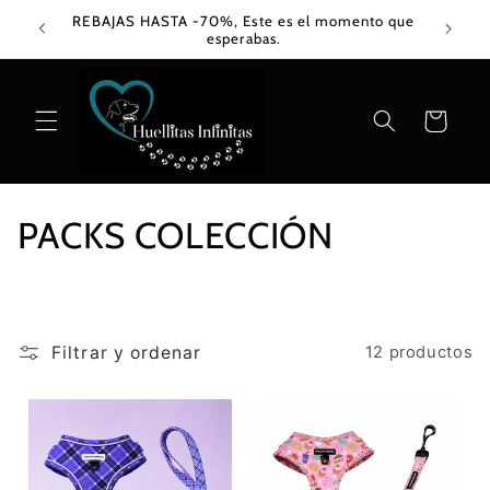
Ir
REBAJAS HASTA -70%, Este es el momento que
directamente
esperabas.
al contenido
Carrito
C
PACKS COLECCIÓN
o
l
Filtrar y ordenar
12 productos
e
c
c