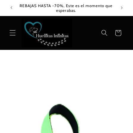
Ir
REBAJAS HASTA -70%, Este es el momento que
directamente
esperabas.
al contenido
Carrito
Ir
directamente
a la
información
del producto