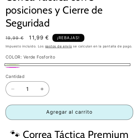
posiciones y Cierre de
Seguridad
Precio
Precio
11,99 €
¡REBAJAS!
19,99 €
habitual
de
Impuesto incluido. Los
gastos de envío
se calculan en la pantalla de pago.
oferta
COLOR:
Verde Fosforito
Verde
Rosa
Cantidad
Fosforito
Fucsia
Reducir
Aumentar
cantidad
cantidad
para
para
Correa
Correa
Agregar al carrito
Táctica
Táctica
con
con
🐾 Correa Táctica Premium
3
3