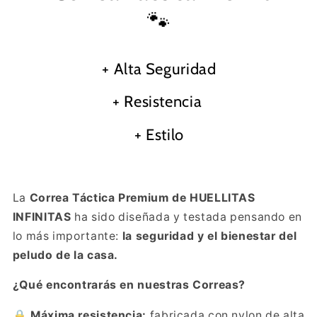
posiciones
posiciones
🐾
y
y
Cierre
Cierre
de
de
Seguridad
Seguridad
+ Alta Seguridad
+ Resistencia
+ Estilo
La
Correa Táctica Premium de HUELLITAS
INFINITAS
ha sido diseñada y testada pensando en
lo más importante:
la seguridad y el bienestar del
peludo de la casa.
¿Qué encontrarás en nuestras Correas?
🔒
Máxima resistencia:
fabricada con nylon de alta