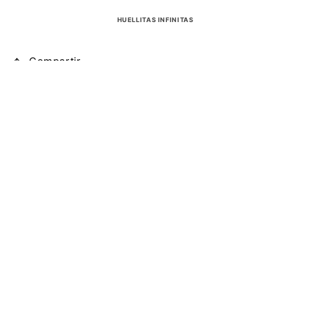
HUELLITAS INFINITAS
Compartir
Sin reseñas
Deja que los clientes hablen por nosotros