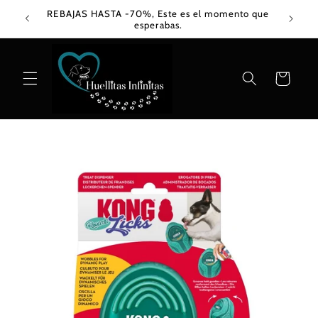
Ir
REBAJAS HASTA -70%, Este es el momento que
directamente
esperabas.
al contenido
Carrito
Ir
directamente
a la
información
del producto