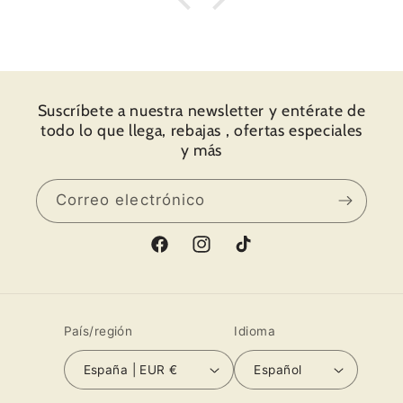
molestia de escribir a mano y personalizarlo.
Acto seguido me puse en Instagram y la web,
y “voilà” primera compra hecha, un arnés
ajustable, con la correa y la bolsita a
conjunto. Recibí el paquete súper súper
rápido. Una fiesta abrir el paquete y
Suscríbete a nuestra newsletter y entérate de
descubrir todos los detalles y todo el amor
todo lo que llega, rebajas , ofertas especiales
que ponen en su trabajo. Os muestro fotos.
y más
Muchas gracias por todo y hasta pronto.
Correo electrónico
Facebook
Instagram
TikTok
País/región
Idioma
España | EUR €
Español