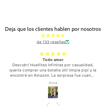
Deja que los clientes hablen por nosotros
de 133 reseñas
Todo amor
Descubrí Huellitas Infinitas por casualidad,
quería comprar una botella útil limpia pipí y la
encontré en Amazon. La sorpresa fue cuando
recibí el paquete, ya ví que era especial, el
Anna
envoltorio, la pegatina de una huellita,
pequeños detalles. Al abrir, una tarjeta y por
detrás un mensaje escrito a mano, que
ilusión, de verdad, se habían tornado la