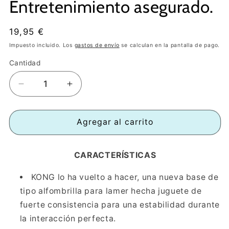
Entretenimiento asegurado.
Precio
19,95 €
habitual
Impuesto incluido. Los
gastos de envío
se calculan en la pantalla de pago.
Cantidad
Reducir
Aumentar
cantidad
cantidad
para
para
KONG
KONG
Agregar al carrito
LICKS
LICKS
REWARDS
REWARDS
CARACTERÍSTICAS
M/L
M/L
-
-
KONG lo ha vuelto a hacer, una nueva base de
Juguete
Juguete
para
para
tipo alfombrilla para lamer hecha juguete de
lamer.
lamer.
fuerte consistencia para una estabilidad durante
Entretenimiento
Entretenimiento
la interacción perfecta.
asegurado.
asegurado.