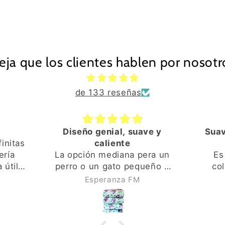
eja que los clientes hablen por nosotr
de 133 reseñas
Diseño genial, suave y
Suav
finitas
caliente
ería
La opción mediana pera un
Es
 útil
perro o un gato pequeño o
col
ntré en
mediano va genial. Los
dis
Esperanza FM
a fue
colores y el diseño son
tamaño
quete,
vivos y de buena calidad. El
perr
al, el
interior es también muy
inclus
ina de
suave y calentito. El
de 