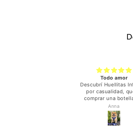
D
Todo amor
Descubrí Huellitas In
por casualidad, qu
comprar una botella
limpia pipí y la enco
Anna
Amazon. La sorpres
cuando recibí el pa
ya ví que era especi
envoltorio, la pegat