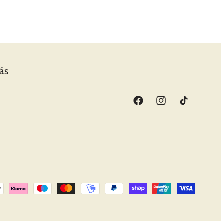
o. Repetiré sin duda!
más
Facebook
Instagram
TikTok