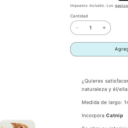
habitual
de
Impuesto incluido. Los
gastos
oferta
Cantidad
Reducir
Aumentar
cantidad
cantidad
para
para
Juguete
Juguete
Agreg
KONG
KONG
Burrito
Burrito
para
para
tu
tu
Gato
Gato
¿Quieres satisface
naturaleza y él/ell
Medida de largo: 
Incorpora
Catnip