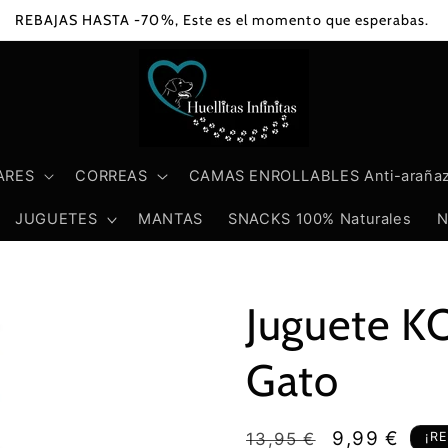
REBAJAS HASTA -70%, Este es el momento que esperabas.
ARES
CORREAS
CAMAS ENROLLABLES Anti-araña
JUGUETES
MANTAS
SNACKS 100% Naturales
N
Juguete KO
Gato
Precio
Precio
9,99 €
13,95 €
¡R