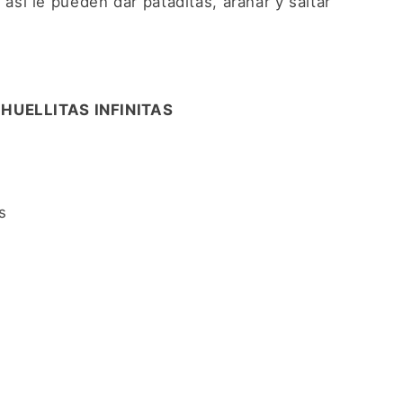
, asi le pueden dar pataditas, arañar y saltar
HUELLITAS INFINITAS
s