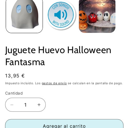
Juguete Huevo Halloween
Fantasma
Precio
13,95 €
habitual
Impuesto incluido. Los
gastos de envío
se calculan en la pantalla de pago.
Cantidad
Reducir
Aumentar
cantidad
cantidad
para
para
Juguete
Juguete
Agregar al carrito