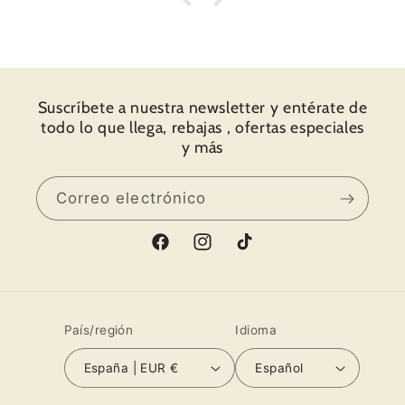
Acto seguido me puse en Instagram y la web,
y “voilà” primera compra hecha, un arnés
ajustable, con la correa y la bolsita a
conjunto. Recibí el paquete súper súper
rápido. Una fiesta abrir el paquete y
Suscríbete a nuestra newsletter y entérate de
descubrir todos los detalles y todo el amor
todo lo que llega, rebajas , ofertas especiales
que ponen en su trabajo. Os muestro fotos.
y más
Muchas gracias por todo y hasta pronto.
Correo electrónico
Facebook
Instagram
TikTok
País/región
Idioma
España | EUR €
Español