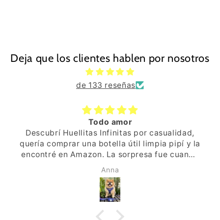
Deja que los clientes hablen por nosotros
de 133 reseñas
Todo amor
Descubrí Huellitas Infinitas por casualidad,
quería comprar una botella útil limpia pipí y la
encontré en Amazon. La sorpresa fue cuando
recibí el paquete, ya ví que era especial, el
Anna
envoltorio, la pegatina de una huellita,
pequeños detalles. Al abrir, una tarjeta y por
detrás un mensaje escrito a mano, que
ilusión, de verdad, se habían tornado la
molestia de escribir a mano y personalizarlo.