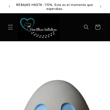
Ir
REBAJAS HASTA -70%, Este es el momento que
directamente
esperabas.
al contenido
Carrito
Ir
directamente
a la
información
del producto