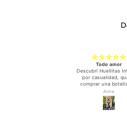
D
Todo amor
Di
Descubrí Huellitas Infinitas
por casualidad, quería
La o
comprar una botella útil
perr
limpia pipí y la encontré en
me
Anna
Amazon. La sorpresa fue
co
cuando recibí el paquete,
vivo
ya ví que era especial, el
in
envoltorio, la pegatina de
s
una huellita, pequeños
proc