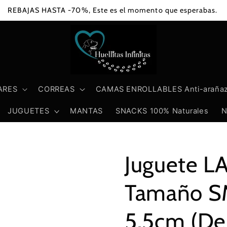
REBAJAS HASTA -70%, Este es el momento que esperabas.
ARES
CORREAS
CAMAS ENROLLABLES Anti-araña
JUGUETES
MANTAS
SNACKS 100% Naturales
N
Juguete L
Tamaño SM
5.5cm (De 