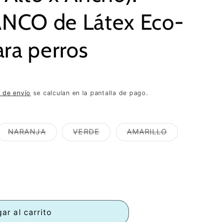
NCO de Látex Eco-
ara perros
 de envío
se calculan en la pantalla de pago.
NARANJA
VERDE
AMARILLO
e
Variante
Variante
Variante
a
agotada
agotada
agotada
o
o
o
no
no
no
ble
disponible
disponible
disponible
ar al carrito