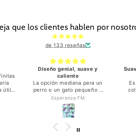
eja que los clientes hablen por nosotr
de 133 reseñas
seño genial, suave y
Suave y calentita, b
caliente
tamaño
pción mediana pera un
Es muy suave, tien
o o un gato pequeño o
colores vivos. Bonit
diano va genial. Los
diseño y calentito! E
Esperanza FM
Esperanza FM
lores y el diseño son
tamaño es perfecto par
s y de buena calidad. El
perro o gato pequeño
terior es también muy
incluso mediano. El pr
uave y calentito. El
de compra y envío f
eso de compra y envío
rápido. Repetiré sin d