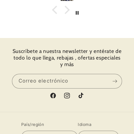
nado la
alizarlo.
y la web,
ita a
r súper
ete y
Suscríbete a nuestra newsletter y entérate de
 el amor
todo lo que llega, rebajas , ofertas especiales
o fotos.
y más
pronto.
Correo electrónico
Facebook
Instagram
TikTok
País/región
Idioma