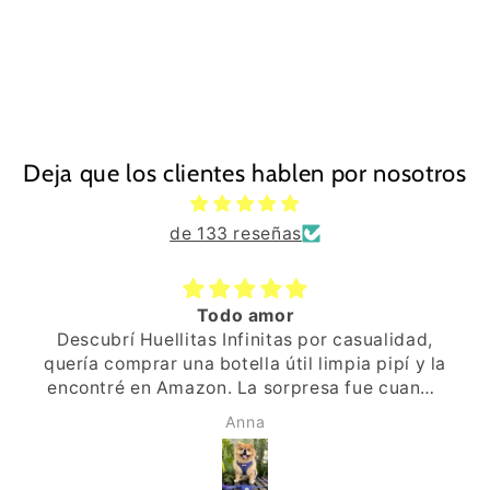
Deja que los clientes hablen por nosotros
de 133 reseñas
Diseño genial, suave y caliente
ualidad,
La opción mediana pera un perro o un 
 pipí y la
pequeño o mediano va genial. Los colore
ue cuando
diseño son vivos y de buena calidad. 
ecial, el
interior es también muy suave y calentit
Esperanza FM
llita,
proceso de compra y envío todo geni
eta y por
o, que