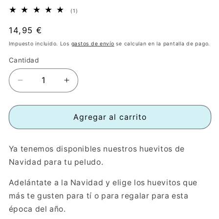
1
(1)
reseñas
totales
Precio
14,95 €
habitual
Impuesto incluido. Los
gastos de envío
se calculan en la pantalla de pago.
Cantidad
Reducir
Aumentar
cantidad
cantidad
para
para
Huevo
Huevo
Agregar al carrito
Huevo
Huevo
Friolero
Friolero
Ya tenemos disponibles nuestros huevitos de
-
-
Bufanda.
Bufanda.
Navidad para tu peludo.
Edición
Edición
Invierno
Invierno
Adelántate a la Navidad y elige los huevitos que
más te gusten para tí o para regalar para esta
época del año.