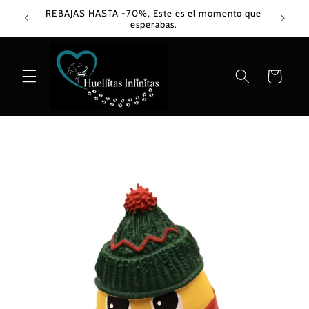
Ir
REBAJAS HASTA -70%, Este es el momento que
directamente
esperabas.
al contenido
Carrito
Ir
directamente
a la
información
del producto