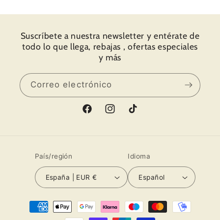
ajustable, con la correa y la bolsita a
conjunto. Recibí el paquete súper súper
rápido. Una fiesta abrir el paquete y
Suscríbete a nuestra newsletter y entérate de
descubrir todos los detalles y todo el amor
todo lo que llega, rebajas , ofertas especiales
que ponen en su trabajo. Os muestro fotos.
y más
Muchas gracias por todo y hasta pronto.
Correo electrónico
Facebook
Instagram
TikTok
País/región
Idioma
España | EUR €
Español
Formas
de