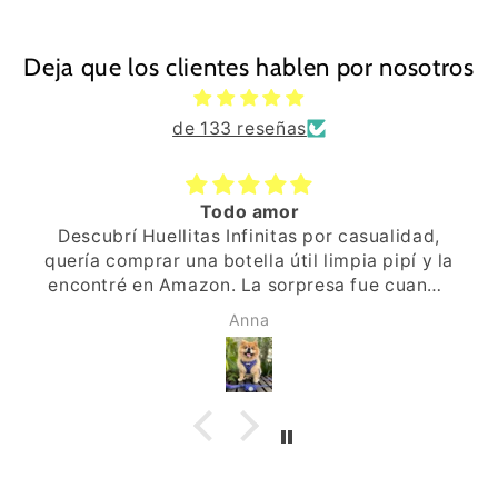
Deja que los clientes hablen por nosotros
de 133 reseñas
Todo amor
Descubrí Huellitas Infinitas por casualidad,
quería comprar una botella útil limpia pipí y la
encontré en Amazon. La sorpresa fue cuando
recibí el paquete, ya ví que era especial, el
Anna
envoltorio, la pegatina de una huellita,
pequeños detalles. Al abrir, una tarjeta y por
detrás un mensaje escrito a mano, que
ilusión, de verdad, se habían tornado la
molestia de escribir a mano y personalizarlo.
Acto seguido me puse en Instagram y la web,
y “voilà” primera compra hecha, un arnés