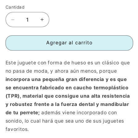
Cantidad
Reducir
Aumentar
cantidad
cantidad
para
para
Hueso
Hueso
Agregar al carrito
de
de
Caucho
Caucho
Este juguete con forma de hueso es un clásico que
acabado
acabado
en
en
no pasa de moda, y ahora aún menos, porque
TPR.
TPR.
incorpora una pequeña gran diferencia y es que
Gran
Gran
se encuentra fabricado en caucho termoplástico
resistencia.
resistencia.
(TPR), material que consigue una alta resistencia
y robustez frente a la fuerza dental y mandibular
de tu perrete;
además viene incorporado con
sonido, lo cual hará que sea uno de sus juguetes
favoritos.