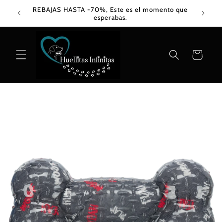
Ir
REBAJAS HASTA -70%, Este es el momento que
directamente
esperabas.
al contenido
Carrito
Ir
directamente
a la
información
del producto