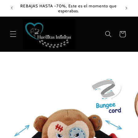
Ir
REBAJAS HASTA -70%, Este es el momento que
directamente
esperabas.
al contenido
Carrito
Ir
directamente
a la
información
del producto