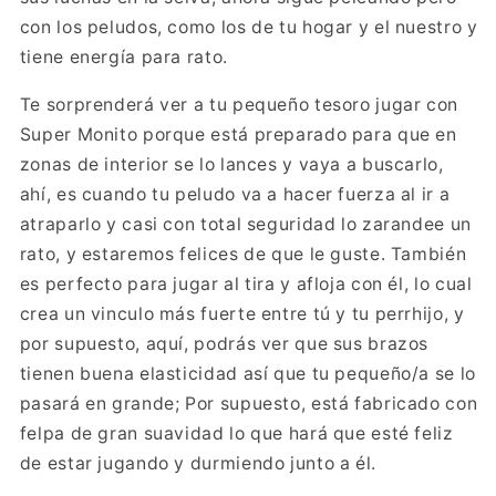
con
con
con los peludos, como los de tu hogar y el nuestro y
fuerza,
fuerza,
tiene energía para rato.
estoy
estoy
preparado!
preparado!
Te sorprenderá ver a tu pequeño tesoro jugar con
Super Monito porque está preparado para que en
zonas de interior se lo lances y vaya a buscarlo,
ahí, es cuando tu peludo va a hacer fuerza al ir a
atraparlo y casi con total seguridad lo zarandee un
rato, y estaremos felices de que le guste. También
es perfecto para jugar al tira y afloja con él, lo cual
crea un vinculo más fuerte entre tú y tu perrhijo, y
por supuesto, aquí, podrás ver que sus brazos
tienen buena elasticidad así que tu pequeño/a se lo
pasará en grande; Por supuesto, está fabricado con
felpa de gran suavidad lo que hará que esté feliz
de estar jugando y durmiendo junto a él.