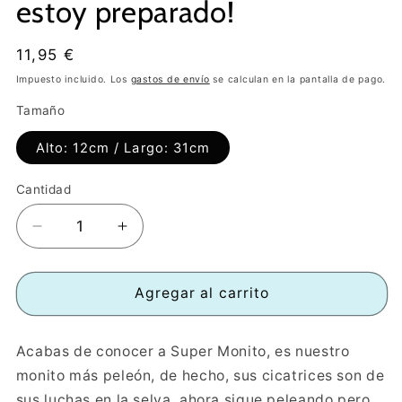
estoy preparado!
Precio
11,95 €
habitual
Impuesto incluido. Los
gastos de envío
se calculan en la pantalla de pago.
Tamaño
Alto: 12cm / Largo: 31cm
Cantidad
Reducir
Aumentar
cantidad
cantidad
para
para
GiGWI
GiGWI
Agregar al carrito
KingBoxer
KingBoxer
MONO
MONO
Acabas de conocer a Super Monito, es nuestro
¡Estira
¡Estira
los
los
monito más peleón, de hecho, sus cicatrices son de
brazos
brazos
sus luchas en la selva, ahora sigue peleando pero