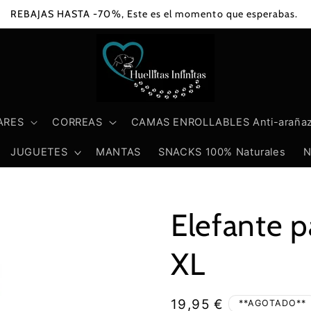
REBAJAS HASTA -70%, Este es el momento que esperabas.
ARES
CORREAS
CAMAS ENROLLABLES Anti-araña
JUGUETES
MANTAS
SNACKS 100% Naturales
N
Elefante 
XL
Precio
19,95 €
**AGOTADO**