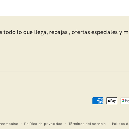
 tarjeta
todo genial.
nsaje
lusión,
ían
a de
 todo lo que llega, rebajas , ofertas especiales y 
 y
cto
 en
“voilà”
, un
n la
a a
paquete
. Una
ete y
etalles
Formas
ponen
de
uestro
pago
as por
 reembolso
Política de privacidad
Términos del servicio
Política 
to.