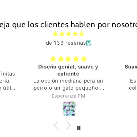
eja que los clientes hablen por nosotr
de 133 reseñas
Diseño genial, suave y
Suav
finitas
caliente
ería
La opción mediana pera un
Es
 útil
perro o un gato pequeño o
col
ntré en
mediano va genial. Los
dis
Esperanza FM
a fue
colores y el diseño son
tamaño
quete,
vivos y de buena calidad. El
perr
al, el
interior es también muy
inclus
ina de
suave y calentito. El
de 
eños
proceso de compra y envío
rápid