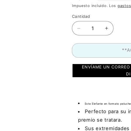
habitual
Impuesto incluido. Los
gastos
Cantidad
Reducir
Aumentar
cantidad
cantidad
para
para
Elefante
Elefante
**
patas
patas
largas
largas
ENVÍAME UN CORREO
de
de
D
KONG
KONG
XL
XL
Este Elefante en formato peluch
Perfecto para su i
premio se tratara.
Sus extremidades 