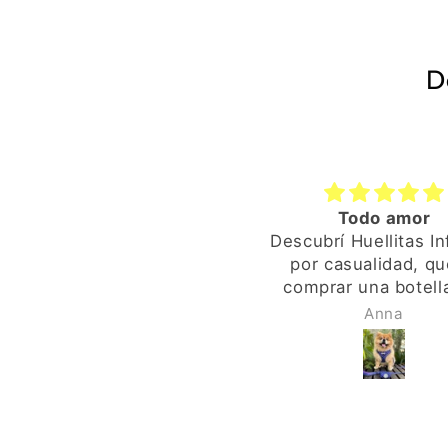
D
Todo amor
Descubrí Huellitas In
por casualidad, qu
comprar una botella
limpia pipí y la enco
Anna
Amazon. La sorpres
cuando recibí el pa
ya ví que era especi
envoltorio, la pegat
una huellita, pequ