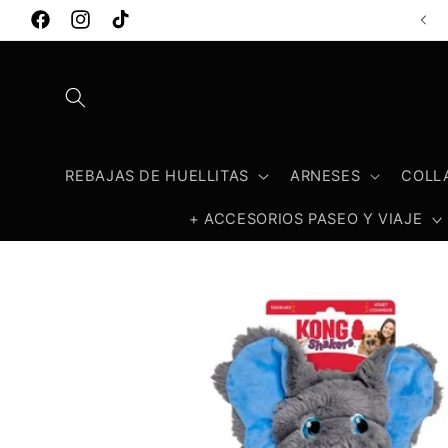
Ir
directamente
Facebook
Instagram
TikTok
al contenido
REBAJAS DE HUELLITAS
ARNESES
COLL
+ ACCESORIOS PASEO Y VIAJE
Ir
directamente
a la
información
del producto