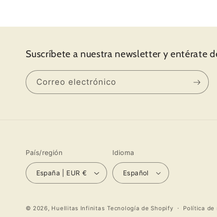
detalles. Al abrir, una
y por detrás un me
escrito a mano, que i
de verdad, se hab
tornado la molesti
Suscríbete a nuestra newsletter y entérate de
escribir a mano
personalizarlo. A
seguido me puse
Correo electrónico
Instagram y la web, y 
primera compra hecha
arnés ajustable, co
correa y la bolsit
conjunto. Recibí el 
súper súper rápido
País/región
Idioma
fiesta abrir el paqu
descubrir todos los d
España | EUR €
Español
y todo el amor que 
en su trabajo. Os m
fotos. Muchas graci
Política de
© 2026,
Huellitas Infinitas
Tecnología de Shopify
todo y hasta pron