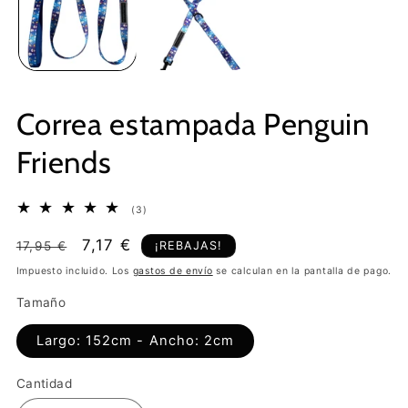
Correa estampada Penguin
Friends
3
(3)
reseñas
totales
Precio
Precio
7,17 €
¡REBAJAS!
17,95 €
habitual
de
Impuesto incluido. Los
gastos de envío
se calculan en la pantalla de pago.
oferta
Tamaño
Largo: 152cm - Ancho: 2cm
Cantidad