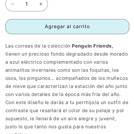
Reducir
Aumentar
cantidad
cantidad
para
para
Correa
Correa
Agregar al carrito
estampada
estampada
Penguin
Penguin
Las correas de la colección
Penguin Friends,
Friends
Friends
tienen un precioso fondo degradado desde morado
a azul eléctrico complementado con varios
animalitos invernales como son las foquitas, los
osos, los pinguinos... acompañados de los muñecos
de nieve que caracterízan la estación del año junto
con varios detalles de la época más fría del año.
Con este diseño le darás a tu perrhijo/a un outfit de
contraste que resaltará el color de su pelaje y por
supuesto, le llenará de un aire alegre y juvenil,
justo lo que tanto nos gusta para nuestros