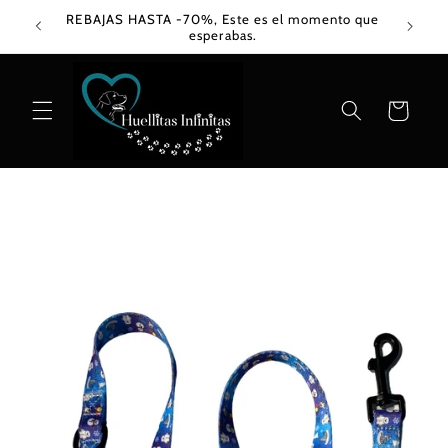
Ir
REBAJAS HASTA -70%, Este es el momento que
directamente
esperabas.
al contenido
Carrito
Ir
directamente
a la
información
del producto