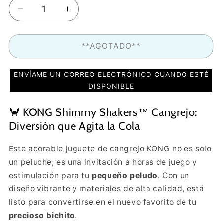
Reducir
Aumentar
cantidad
cantidad
para
para
Cangrejo
Cangrejo
**AGOTADO**
de
de
KONG
KONG
ENVÍAME UN CORREO ELECTRÓNICO CUANDO ESTÉ
Gran
Gran
DISPONIBLE
calidad
calidad
y
y
🦀 KONG Shimmy Shakers™ Cangrejo:
con
con
cosidos
cosidos
Diversión que Agita la Cola
reforzados
reforzados
Este adorable juguete de cangrejo KONG no es solo
un peluche; es una invitación a horas de juego y
estimulación para tu
pequeño peludo
. Con un
diseño vibrante y materiales de alta calidad, está
listo para convertirse en el nuevo favorito de tu
precioso bichito
.