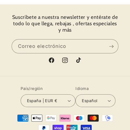
conjunto. Recibí el paquete súper súper
rápido. Una fiesta abrir el paquete y
Suscríbete a nuestra newsletter y entérate de
descubrir todos los detalles y todo el amor
todo lo que llega, rebajas , ofertas especiales
que ponen en su trabajo. Os muestro fotos.
y más
Muchas gracias por todo y hasta pronto.
Correo electrónico
Facebook
Instagram
TikTok
País/región
Idioma
España | EUR €
Español
Formas
de