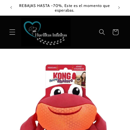
Ir
REBAJAS HASTA -70%, Este es el momento que
directamente
esperabas.
al contenido
Carrito
Ir
directamente
a la
información
del producto