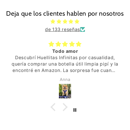
Deja que los clientes hablen por nosotros
de 133 reseñas
Todo amor
Descubrí Huellitas Infinitas por casualidad,
quería comprar una botella útil limpia pipí y la
encontré en Amazon. La sorpresa fue cuando
recibí el paquete, ya ví que era especial, el
Anna
envoltorio, la pegatina de una huellita,
pequeños detalles. Al abrir, una tarjeta y por
detrás un mensaje escrito a mano, que
ilusión, de verdad, se habían tornado la
molestia de escribir a mano y personalizarlo.
Acto seguido me puse en Instagram y la web,
y “voilà” primera compra hecha, un arnés
ajustable, con la correa y la bolsita a