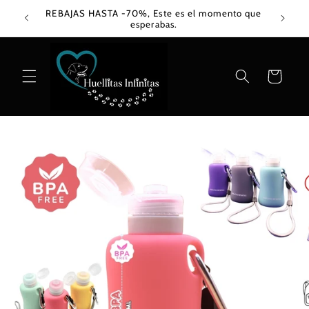
Ir
REBAJAS HASTA -70%, Este es el momento que
directamente
esperabas.
al contenido
Carrito
Ir
directamente
a la
información
del producto