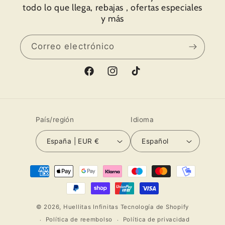
todo lo que llega, rebajas , ofertas especiales
que ponen en su trabajo. Os muestro fotos.
y más
Muchas gracias por todo y hasta pronto.
Correo electrónico
Facebook
Instagram
TikTok
País/región
Idioma
España | EUR €
Español
Formas
de
pago
© 2026,
Huellitas Infinitas
Tecnología de Shopify
Política de reembolso
Política de privacidad