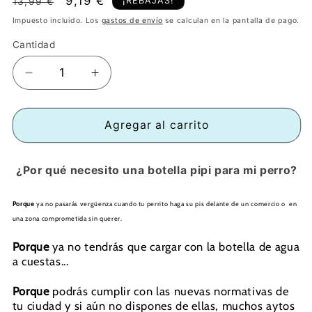
Precio
Precio
9,19 €
¡REBAJAS!
13,99 €
habitual
de
Impuesto incluido. Los
gastos de envío
se calculan en la pantalla de pago.
oferta
Cantidad
Reducir
Aumentar
cantidad
cantidad
para
para
Botella
Botella
Agregar al carrito
limpia
limpia
pipís
pipís
¿Por qué necesito una botella pipi para mi perro?
perros
perros
Rosa
Rosa
Porque
ya no pasarás vergüenza cuando tu perrito haga su pis delante de un comercio o en
una zona comprometida sin querer.
Porque
ya no tendrás que cargar con la botella de agua
a cuestas...
Porque
podrás cumplir con las nuevas normativas de
tu ciudad y si aún no dispones de ellas, muchos aytos