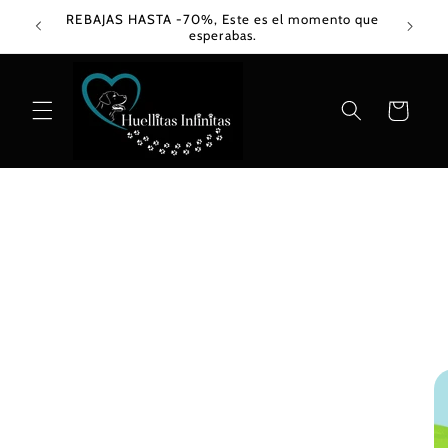
Ir
REBAJAS HASTA -70%, Este es el momento que
directamente
esperabas.
al contenido
Carrito
Ir
directamente
a la
información
del producto