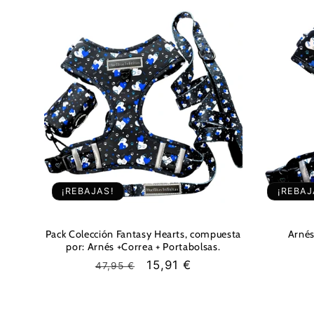
e
c
c
i
ó
¡REBAJAS!
¡REBAJ
n
:
Pack Colección Fantasy Hearts, compuesta
Arnés
por: Arnés +Correa + Portabolsas.
Precio
Precio
15,91 €
47,95 €
habitual
de
oferta