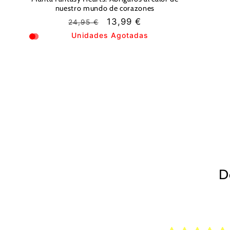
nuestro mundo de corazones
Precio
Precio
13,99 €
24,95 €
habitual
de
Unidades Agotadas
oferta
D