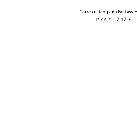
Correa estampada Fantasy H
Precio
Precio
7,17 €
17,95 €
habitual
de
oferta