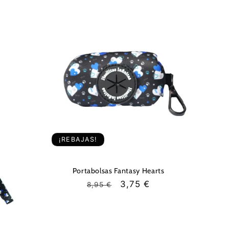
¡REBAJAS!
Portabolsas Fantasy Hearts
Precio
Precio
3,75 €
8,95 €
habitual
de
oferta