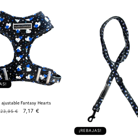
AS!
 ajustable Fantasy Hearts
Precio
Precio
7,17 €
23,95 €
habitual
de
oferta
¡REBAJAS!