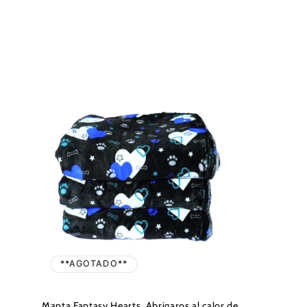
**AGOTADO**
Manta Fantasy Hearts. Abrigaros al calor de