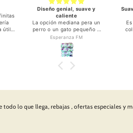
Diseño genial, suave y
Suav
finitas
caliente
ería
La opción mediana pera un
Es
 útil
perro o un gato pequeño o
col
ntré en
mediano va genial. Los
dis
Esperanza FM
a fue
colores y el diseño son
tamaño
quete,
vivos y de buena calidad. El
perr
al, el
interior es también muy
inclus
ina de
suave y calentito. El
de 
eños
proceso de compra y envío
rápid
 tarjeta
todo genial.
nsaje
lusión,
ían
a de
 todo lo que llega, rebajas , ofertas especiales y 
 y
cto
 en
“voilà”