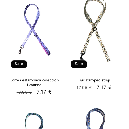
Sale
Sale
Correa estampada colección
Fair stamped strap
Lavanda
Regular
Sale
7,17 €
17,95 €
Regular
Sale
7,17 €
17,95 €
price
price
price
price