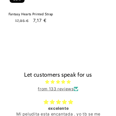
Fantasy Hearts Printed Strap
Regular
Sale
7,17 €
17,95 €
price
price
Let customers speak for us
from 133 reviews
excelente
Uno de los jug
E