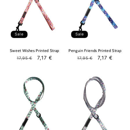
Sale
Sale
Sweet Wishes Printed Strap
Penguin Friends Printed Strap
Regular
Sale
7,17 €
Regular
Sale
7,17 €
17,95 €
17,95 €
price
price
price
price