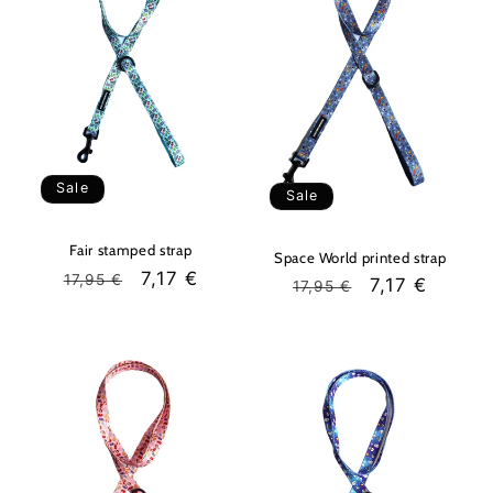
Sale
Sale
Fair stamped strap
Space World printed strap
Regular
Sale
7,17 €
17,95 €
Regular
Sale
7,17 €
17,95 €
price
price
price
price