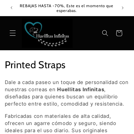
Skip to
REBAJAS HASTA -70%, Este es el momento que
content
esperabas.
Cart
C
Printed Straps
o
Dale a cada paseo un toque de personalidad con
l
nuestras correas en
Huellitas Infinitas
,
diseñadas para quienes buscan un equilibrio
l
perfecto entre estilo, comodidad y resistencia.
e
Fabricadas con materiales de alta calidad,
ofrecen un agarre cómodo y seguro, siendo
c
ideales para el uso diario. Sus originales