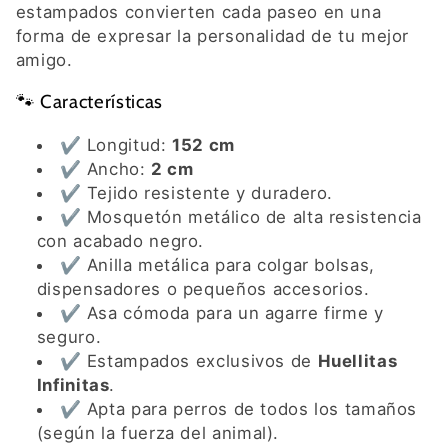
t
estampados convierten cada paseo en una
forma de expresar la personalidad de tu mejor
i
amigo.
o
🐾 Características
n
✔ Longitud:
152 cm
✔ Ancho:
2 cm
:
✔ Tejido resistente y duradero.
✔ Mosquetón metálico de alta resistencia
con acabado negro.
✔ Anilla metálica para colgar bolsas,
dispensadores o pequeños accesorios.
✔ Asa cómoda para un agarre firme y
seguro.
✔ Estampados exclusivos de
Huellitas
Infinitas
.
✔ Apta para perros de todos los tamaños
(según la fuerza del animal).