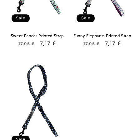
Sale
Sale
Sweet Pandas Printed Strap
Funny Elephants Printed Strap
Regular
Sale
7,17 €
Regular
Sale
7,17 €
17,95 €
17,95 €
price
price
price
price
Sale